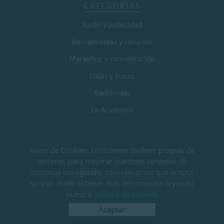
CATEGORÍAS
Radio y publicidad
Herramientas y recursos
Marketing y comunicación
Listas y trucos
Radiovistas
La Academia
SÍGUENOS EN REDES SOCIALES
Aviso de Cookies. Utilizamos cookies propias de
terceros para mejorar nuestros servicios. Si
continua navegando, consideramos que acepta
su uso. Pude obtener más información leyendo
AVISO LEGAL Y POLÍTICA DE PRIVACIDAD
|
TÉRMINOS Y CONDICIONES DE USO
|
POLÍTICA DE COOKIES
nuestra
política de cookies
© EL CLUB DE LA RADIO
Aceptar