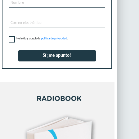
He leído y acepto la
política de privacidad
.
Sí ¡me apunto!