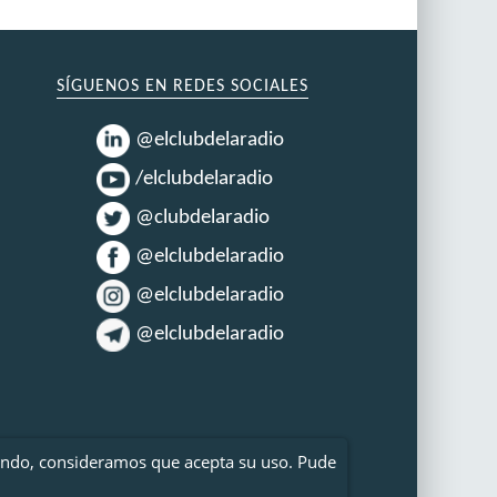
SÍGUENOS EN REDES SOCIALES
@elclubdelaradio
/elclubdelaradio
@clubdelaradio
@elclubdelaradio
@elclubdelaradio
@elclubdelaradio
gando, consideramos que acepta su uso. Pude