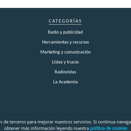
CATEGORÍAS
Radio y publicidad
Herramientas y recursos
Marketing y comunicación
Listas y trucos
Radiovistas
La Academia
as de terceros para mejorar nuestros servicios. Si continua nave
AVISO LEGAL Y POLÍTICA DE PRIVACIDAD
|
TÉRMINOS Y CONDICIONES DE USO
|
POLÍTICA DE COOKIES
obtener más información leyendo nuestra
política de cookies
© EL CLUB DE LA RADIO