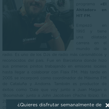
programa
«El
Ahitador» en
HIT FM.
Empezó en
1993 y tiene
una dilatada
carrera en el
mundo de la
radio. Es uno de los DJs de radio más carismáticos y
reconocidos del país. Fue en Barcelona donde hizo
sus primeros pinitos trabajando en emisoras locales
hasta llegar a colaborar con Flaix FM. Más tarde en
2005 se incorporó como coordinador de Máxima FM
de Cataluña y Andorra. También es productor de
éxitos como ‘Dale que voy’ junto a Juan Magan o
‘Boomshak’ junto a John Jacobsen (Pacha Ibiza). En
2011 ganó un
Premio Ondas
como productor y
¿Quieres disfrutar semanalmente de
creativo de
‘El Gallo Máximo’
, y en 2015 su