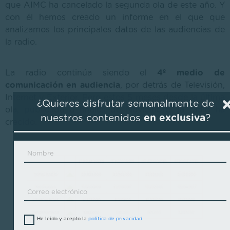
que AIMC ha cancelado la segunda ola de este año. Y
con él hemos creado un informe en el que que
analizamos los principales datos de las audiencias de
la radio.
La radio continúa siendo el
4º medio de
comunicación en audiencia
, por detrás de Televisión,
Internet y Exterior. Pero estos 5 meses desde la última
¿Quieres disfrutar semanalmente de
ola, publicada a finales de Noviembre, la radio ha
nuestros contenidos
en exclusiva
?
crecido.
He leído y acepto la
política de privacidad
.