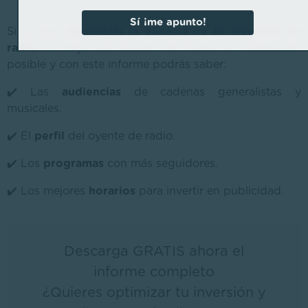
Sí ¡me apunto!
Si quieres
maximizar la eficacia de tu inversión en
radio
lo mejor es contar con toda la información
posible y con este informe podrás saber:
✔️ Las
audiencias
de cadenas generalistas y
musicales.
✔️ El
perfil
del oyente de radio.
✔️ Los
programas
con más seguidores.
✔️ Los mejores
horarios
para invertir en publicidad.
Descarga GRATIS ahora el
informe completo
¿Quieres optimizar tu inversión y