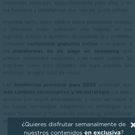
contenido enfocado específicamente para ellos y en
los formatos y plataformas que más les gusta utilizar.
Mientras tanto, otros medios como periódicos, revistas
y televisión están sufriendo una bajada en sus
ingresos debido al aumento de usuarios que prefieren
consumir
contenidos gratuitos online
o se pasan a
las
plataformas de de pago en streaming
que
ofrecen contenidos exclusivos y de mayor calidad. Se
perciben como algo obsoleto, del siglo pasado. Sin
embargo, la radio ¡está de moda!
Las
tendencias previstas para 2020
anuncian aún
más cambios tecnológicos y de estrategia
. La radio
apuesta por seguir adaptándose, y cada vez mejor, a
las nuevas tecnologías, adaptando las estrategias que
mejor funcionan y fusionando marketing, plataformas
digitales y nuevos contenidos a medida:
¿Quieres disfrutar semanalmente de
nuestros contenidos
en exclusiva
?