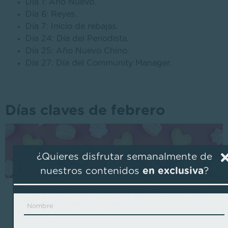
Día 1: Año Nuevo.
Día 6: Reyes.
Día 7: Inicio de rebajas.
Día 24: Día del Periodista.
Día 25: Año Nuevo Chino.
Día 27: Día del Community Manager.
Días claves de febrero
¿Quieres disfrutar semanalmente de
nuestros contenidos
en exclusiva
?
Día 2: Día de la Marmota y Gala Premios Goya.
Día 9: Gala de los Oscar.
Día 13: Día de la radio.