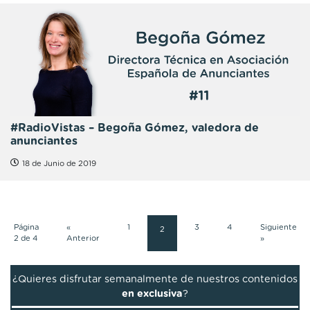
#RadioVistas – Begoña Gómez, valedora de
anunciantes
18 de Junio de 2019
Página
«
1
3
4
Siguiente
2
2 de 4
Anterior
»
¿Quieres disfrutar semanalmente de nuestros contenidos
en exclusiva
?