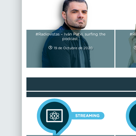
#Radiovistas – Iván Patxi, surfing the
#Ra
podcast.
19 de Octubre de 2020