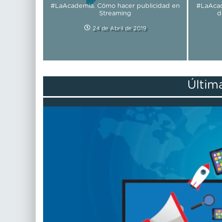
#LaAcademia. Cómo hacer publicidad en
#LaAcad
Streaming
d
24 de Abril de 2019
Últim