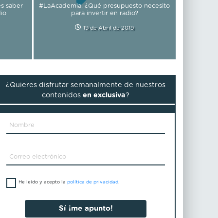
s saber
#LaAcademia. ¿Qué presupuesto necesito
io
para invertir en radio?
19 de Abril de 2019
¿Quieres disfrutar semanalmente de nuestros
contenidos
en exclusiva
?
He leído y acepto la
política de privacidad
.
Sí ¡me apunto!