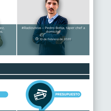
ez,
#Radiovistas – Pedro Botija, táper chef a
s.
domicilio.
10 de Febrero de 2020