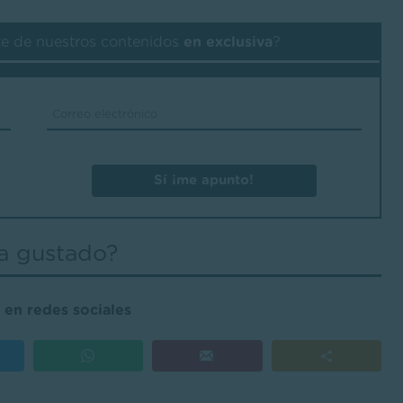
te de nuestros contenidos
en exclusiva
?
Sí ¡me apunto!
a gustado?
en redes sociales