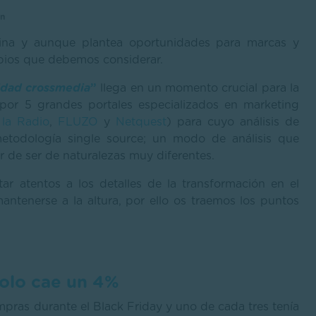
ón
quina y aunque plantea oportunidades para marcas y
ios que debemos considerar.
idad crossmedia
”
llega en un momento crucial para la
o por 5 grandes portales especializados en marketing
 la Radio
,
FLUZO
y
Netquest
) para cuyo análisis de
metodología single source; un modo de análisis que
ar de ser de naturalezas muy diferentes.
ar atentos a los detalles de la transformación en el
tenerse a la altura, por ello os traemos los puntos
solo cae un 4%
pras durante el Black Friday y uno de cada tres tenía