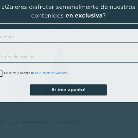
¿Quieres disfrutar semanalmente de nuestros
contenidos
en exclusiva
?
He leído y acepto la
política de privacidad
.
Sí ¡me apunto!
020: una oportunidad crossmedia
”