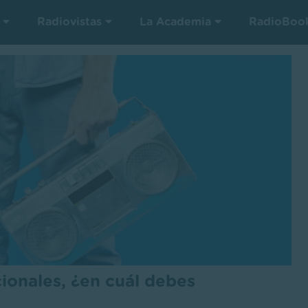
s
Radiovistas
La Academia
RadioBoo
ionales, ¿en cuál debes