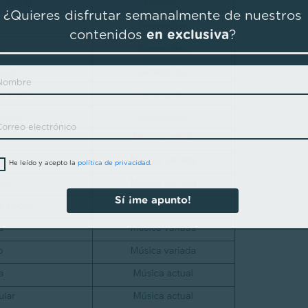
¿Quieres disfrutar semanalmente de nuestros
contenidos
en exclusiva
?
He leído y acepto la
política de privacidad
.
Sí ¡me apunto!