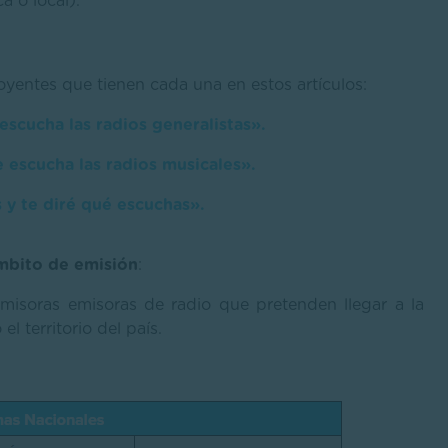
a o local).
oyentes que tienen cada una en estos artículos:
escucha las radios generalistas».
e escucha las radios musicales».
y te diré qué escuchas».
ámbito de emisión
:
isoras emisoras de radio que pretenden llegar a la
l territorio del país.