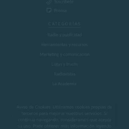
Suscríbete
Prensa
CATEGORÍAS
Radio y publicidad
Herramientas y recursos
Marketing y comunicación
Listas y trucos
Radiovistas
La Academia
SÍGUENOS EN REDES SOCIALES
Aviso de Cookies. Utilizamos cookies propias de
terceros para mejorar nuestros servicios. Si
continua navegando, consideramos que acepta
su uso. Pude obtener más información leyendo
AVISO LEGAL Y POLÍTICA DE PRIVACIDAD
|
TÉRMINOS Y CONDICIONES DE USO
|
POLÍTICA DE COOKIES