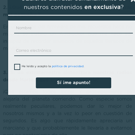
nuestros contenidos
en exclusiva
?
2. ¿Qué anuncio de radio recuerdas de cuando eras
más pequeñ@?
En un update del firmware de mis recuerdos hace no
mucho se instaló un AdBlocker que me hace ser
incapaz de recordar anuncios de aquellos tiempos de
mi vida.
He leído y acepto la
política de privacidad
.
3. Si un extraterrestre sintonizara nuestras radios
desde Marte, ¿qué crees que pensaría?
Sí ¡me apunto!
¡Que estamos todos locos! Y probablemente se
alejaría del planeta corriendo. Como especie somos
realmente peculiares, podemos dar lo mejor de
nosotros mismos y a la vez lo peor en cuestión de
segundos. Es algo que rápidamente apreciaría un
marciano y que probablemente le llevaría a evitarnos