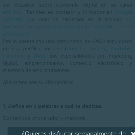
ser Youtuber sobre economía digital en su canal
emilio.tv
. También es profesor y formador en
Google
Actívate
(del cual os hablamos en el artículo
«4
herramientas gratuitas para medir los resultados de tu
empresa»).
Emilio cuenta con una comunidad de +200k seguidores
en sus perfiles sociales (
LinkedIn
,
Twitter
,
YouTube
,
Facebook
y
Web
)
. Sus especialidades son marketing
digital, emprendimiento, comercio electrónico y
mentoría de emprendedores.
Allá vamos con su #RadioVista:
1. Define en 3 palabras a qué te dedicas.
Contenidos, moderador y mentoría.
¿Quieres disfrutar semanalmente de