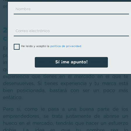
en continuo movimiento, renovación, innovación…
2) Quién eres, de dónde vienes y
cuál es tu experiencia:
He leído y acepto la
política de privacidad
.
En realidad no tiene por qué ser el segundo paso,
pues lo puedes intercalar con el primero. Lo realmente
Sí ¡me apunto!
importante es que en unas cuantas palabras definas
quién eres, de dónde vienes tú y tu marca y cuál es la
experiencia que tienes en el mercado en el que te
desenvuelves. Si tienes experiencia y tu marca está
bien posicionada, bastará con ser un poco más
enfático.
Pero si, como le pasa a una buena parte de los
emprendedores, se trata justamente de abrirse un
hueco en el mercado, tendrás que hacer un esfuerzo
doble. La idea es que tu nombre sea lo