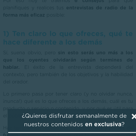
Por eso hoy te traemos
6 consejos
para que
planifiques y realices tus
entrevistas de radio de la
forma más eficaz
posible:
1) Ten claro lo que ofreces, qué te
hace diferente a los demás
Sí, suena obvio, pero
sin esto serás uno más a los
que los oyentes olvidarán según termines de
hablar.
El éxito de la entrevista dependerá del
contexto, pero también de los objetivos y la habilidad
del orador.
Lo primero pasa por tener claro (y no olvidar nunca,
¡nunca!) qué es lo que ofreces a los demás, cuál es tu
producto o servicio o contenido, y por qué es útil para
¿Quieres disfrutar semanalmente de
el público al que te diriges.
nuestros contenidos
en exclusiva
?
Haz también un repaso por tus
objetivos y planes de
futuro
, muestra como haréis que tu negocio continúe