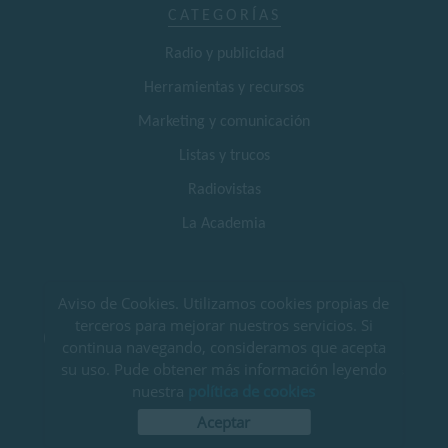
CATEGORÍAS
Radio y publicidad
Herramientas y recursos
Marketing y comunicación
Listas y trucos
Radiovistas
La Academia
SÍGUENOS EN REDES SOCIALES
Aviso de Cookies. Utilizamos cookies propias de
terceros para mejorar nuestros servicios. Si
continua navegando, consideramos que acepta
su uso. Pude obtener más información leyendo
AVISO LEGAL Y POLÍTICA DE PRIVACIDAD
|
TÉRMINOS Y CONDICIONES DE USO
|
POLÍTICA DE COOKIES
nuestra
política de cookies
© EL CLUB DE LA RADIO
Aceptar